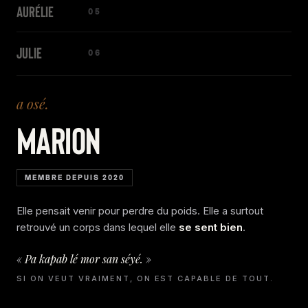
AURÉLIE
05
JULIE
06
a
osé
.
MARION
MEMBRE DEPUIS 2020
Elle pensait venir pour perdre du poids. Elle a surtout
retrouvé un corps dans lequel elle
se sent bien
.
«
Pa kapab lé mor san séyé.
»
SI ON VEUT VRAIMENT, ON EST CAPABLE DE TOUT.