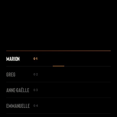
MARION
01
GREG
02
ANNE-GAËLLE
03
EMMANUELLE
04