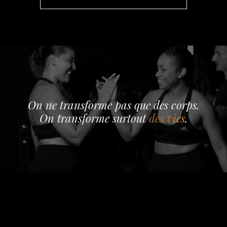
On ne transforme pas que des corps.
On transforme surtout
des vies
.